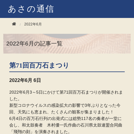
あさの通信
2022年6月
2022年6月の記事一覧
第71回百万石まつり
2022年
6月 6日
2022年6月3～5日にかけて第71回百万石まつりが開催されま
した。
新型コロナウイルスの感染拡大の影響で3年ぶりとなった今
回、天気にも恵まれ、たくさんの観客が集まりました！
6月4日の
百万石行列の出発式には総勢117名の
奏者が一堂に
会し、和太鼓奏者 木村優一氏作曲の石川県太鼓連盟合同曲
「飛翔の刻」を演奏されました。