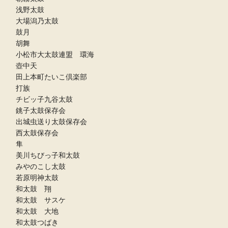
浅野太鼓
大場潟乃太鼓
鼓月
胡舞
小松市大太鼓連盟 環海
壺中天
田上本町たいこ倶楽部
打族
チビッ子九谷太鼓
銚子太鼓保存会
出城虫送り太鼓保存会
西太鼓保存会
隼
美川ちびっ子和太鼓
みやのこし太鼓
若原明神太鼓
和太鼓 翔
和太鼓 サスケ
和太鼓 大地
和太鼓つばき