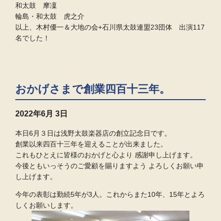
和太鼓 摩凜
輪島・和太鼓 虎之介
以上、木村優一＆大地の会+石川県太鼓連盟23団体 出演117
名でした！
おかげさまで創業四百十三年。
2022年
6月 3日
本日6月３日は浅野太鼓楽器店の創立記念日です。
創業以来四百十三年を迎えることが出来ました。
これもひとえに皆様のおかげと心より 感謝申し上げます。
今後ともいっそうのご愛顧を賜りますよう よろしくお願い申
し上げます。
今年の表彰は勤続5年が3人。これからまた10年、15年とよろ
しくお願いします。