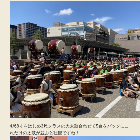
4尺8寸をはじめ3尺クラスの大太鼓合わせて5台をバックにこ
れだけの太鼓が並ぶと壮観ですね！